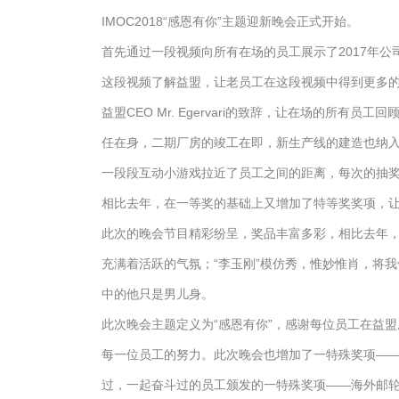
IMOC2018“感恩有你”主题迎新晚会正式开始。
首先通过一段视频向所有在场的员工展示了2017年
这段视频了解益盟，让老员工在这段视频中得到更多
益盟CEO Mr. Egervari的致辞，让在场的所有员
任在身，二期厂房的竣工在即，新生产线的建造也纳
一段段互动小游戏拉近了员工之间的距离，每次的抽
相比去年，在一等奖的基础上又增加了特等奖奖项，
此次的晚会节目精彩纷呈，奖品丰富多彩，相比去年，
充满着活跃的气氛；“李玉刚”模仿秀，惟妙惟肖，将
中的他只是男儿身。
此次晚会主题定义为“感恩有你”，感谢每位员工在益
每一位员工的努力。此次晚会也增加了一特殊奖项——
过，一起奋斗过的员工颁发的一特殊奖项——海外邮轮