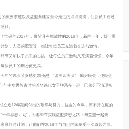
公司的重要事迹以及益盟自建立至今走过的点点滴滴，让新员工通过
的感触。
工回顾了忙碌的2017年，展望具有挑战性的2018年，新的一年，我们重
入计划，人员的配置等，都让每位员工充满着奋进与激情。
奖环节又加快了员工的心跳，让每位员工激动又充满着憧憬。今年
让每位员工的期盼值更高。
今年的晚会节奏感更加强烈，“调酒师表演”，助兴晚会，使晚会
我们与中华民族古时的芳华绝代女子联系在一起，已然分不清现实
盟成立近12年期间付出的艰辛与努力，益盟的今年，离不开在座的
“十年感恩计划”，为那些在实现益盟梦想之路上与益盟一起走
家庭旅游计划，让他们在2018年与自已的家享受一次奇妙之旅。